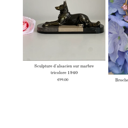
Sculpture d'alsacien sur marbre
tricolore 1940
Prix
€99.00
Broche