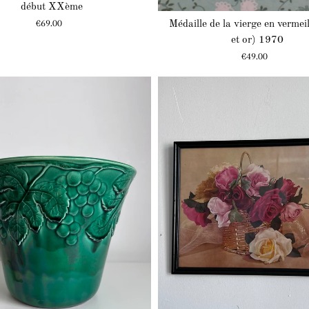
début XXème
Prix
€69.00
Médaille de la vierge en vermei
et or) 1970
Prix
€49.00