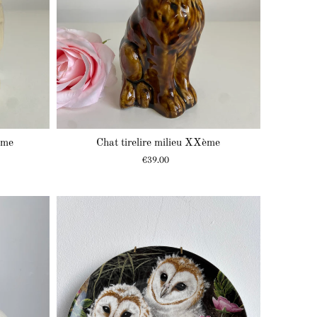
ème
Chat tirelire milieu XXème
Prix
€39.00