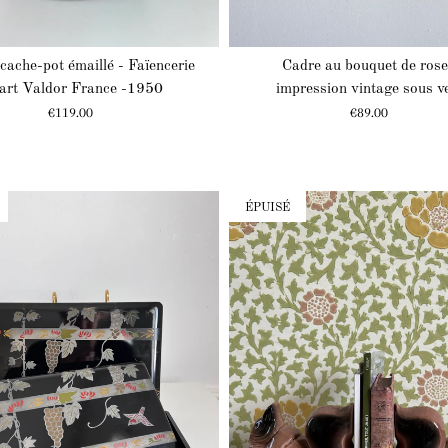
cache-pot émaillé - Faïencerie
Cadre au bouquet de rose
'art Valdor France -1950
impression vintage sous v
Prix
Prix
€119.00
€89.00
ÉPUISÉ