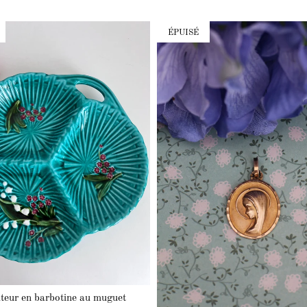
ÉPUISÉ
teur en barbotine au muguet