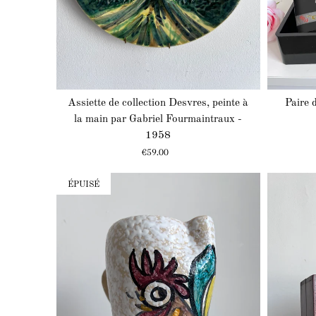
Assiette de collection Desvres, peinte à
Paire 
la main par Gabriel Fourmaintraux -
1958
Prix
€59.00
ÉPUISÉ