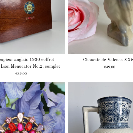
copieur anglais 1930 coffret
Chouette de Valence XX
 Lion Menucator No.2, complet
Prix
€49.00
Prix
€89.00