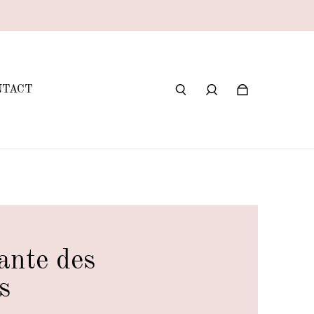
NTACT
ante des
s