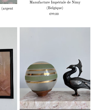
Manufacture Impériale de Nimy
(Belgique)
l (argent
Prix
€99.00