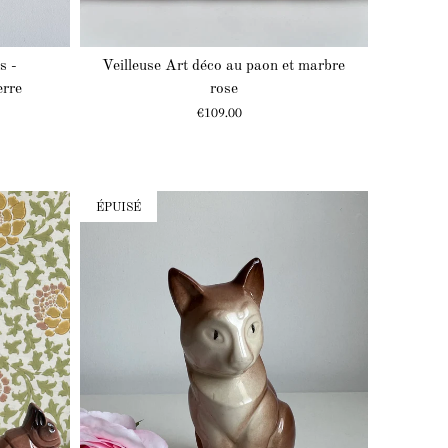
s -
Veilleuse Art déco au paon et marbre
erre
rose
Prix
€109.00
ÉPUISÉ