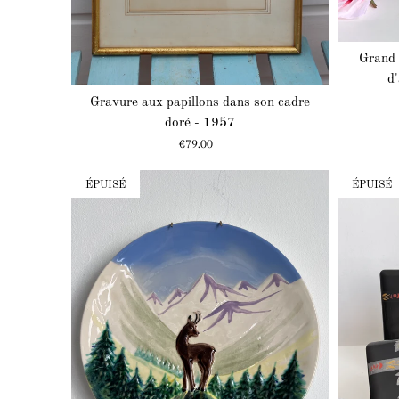
Grand 
d
Gravure aux papillons dans son cadre
doré - 1957
Prix
€79.00
ÉPUISÉ
ÉPUISÉ