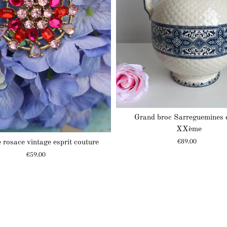
Grand broc Sarreguemines 
XXème
Prix
€89.00
 rosace vintage esprit couture
Prix
€59.00