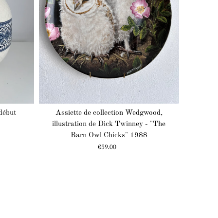
début
Assiette de collection Wedgwood,
illustration de Dick Twinney - "The
Barn Owl Chicks" 1988
Prix
€59.00