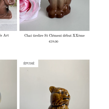
ls Art
Chat tirelire St Clément début XXème
Prix
€59.00
ÉPUISÉ