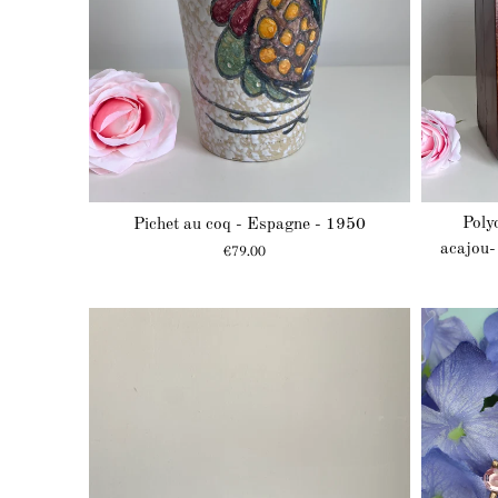
Poly
Pichet au coq - Espagne - 1950
Prix
acajou-
€79.00